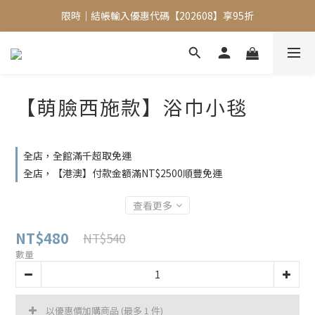
限時｜結帳輸入優惠代碼【202608】享95折
限時｜結帳輸入優惠代碼【202608】享95折
手機包加購【掛式零錢包】只要$1元
限時｜結帳輸入優惠代碼【202608】享95折
【萌臉西施款】浴巾小毯
全店，全館滿千超取免運
全店，【港澳】付款金額滿NT$2500順豐免運
查看更多
NT$480
NT$540
數量
以優惠價加購商品
(最多 1 件)