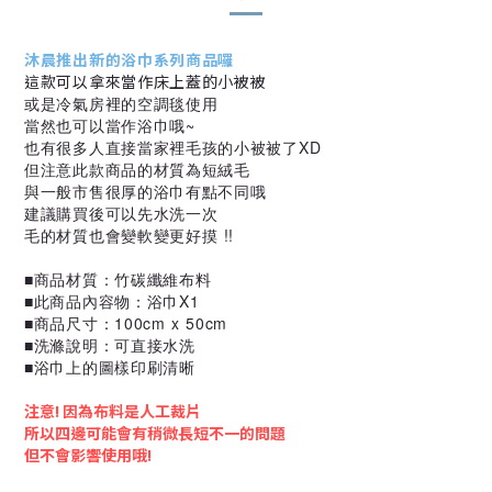
沐晨推出新的浴巾系列商品囉
這款可以拿來當作床上蓋的小被被
或是冷氣房裡的空調毯使用
當然也可以當作浴巾哦~
也有很多人直接當家裡毛孩的小被被了XD
但注意此款商品的材質為短絨毛
與一般市售很厚的浴巾有點不同哦
建議購買後可以先水洗一次
毛的材質也會變軟變更好摸 !!
■商品材質：竹碳纖維布料
■此商品內容物：浴巾X1
■商品尺寸：100cm x 50cm
■洗滌說明：可直接水洗
■
浴巾上的圖樣印刷清晰
注意! 因為布料是人工裁片
所以四邊可能會有稍微長短不一的問題
但不會影響使用哦!