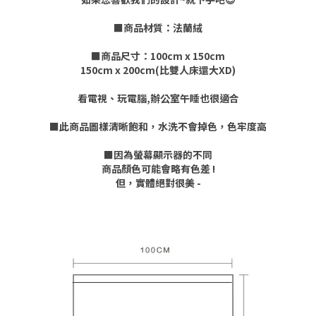
■商品材質：法蘭絨
■商品尺寸：100cm x 150cm
150cm x 200cm(比雙人床還大XD)
看電視、玩電腦,辦公室午睡也很適合
■此商品圖樣清晰飽和，水洗不會掉色，色牢度高
■因為螢幕顯示器的不同
商品顏色可能會略有色差 !
但，實體絕對很美 -