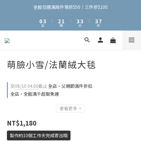
3
6
5
4
6
6
6
2
5
4
3
5
5
5
9
全館任選滿兩件現折$50｜三件折$100
1
4
3
2
4
4
4
8
0
3
:
2
1
:
3
3
:
3
7
日
時
分
秒
2
1
0
2
2
2
6
1
0
1
1
1
5
0
0
0
0
4
3
2
萌臉小雪/法蘭絨大毯
1
0
至
08/10 04:00
截止
全店，父親節滿件折扣
全店，全館滿千超取免運
查看更多
NT$1,180
製作約10個工作天完成寄出哦