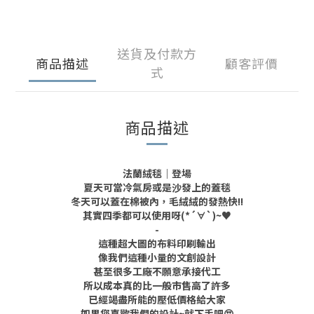
送貨及付款方
商品描述
顧客評價
式
商品描述
法蘭絨毯｜登場
夏天可當冷氣房或是沙發上的蓋毯
冬天可以蓋在棉被內，毛絨絨的發熱快!!
其實四季都可以使用呀
(*´∀`)~♥
-
這種超大圖的布料印刷輸出
像我們這種小量的文創設計
甚至很多工廠不願意承接代工
所以成本真的比一般市售高了許多
已經竭盡所能的壓低價格給大家
如果您喜歡我們的設計~就下手吧😍