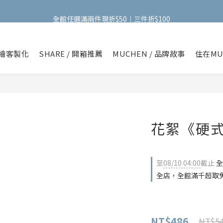
全館任選滿兩件現折$50｜三件折$100
全館任選滿兩件現折$50｜三件折$100
手機包加購【掛式零錢包】只要$1元
繪客製化
SHARE / 開箱推薦
MUCHEN / 品牌故事
住在MU
全館任選滿兩件現折$50｜三件折$100
花絮《硬
至
08/10 04:00
截止
全
全店，全館滿千超取
NT$486
NT$5