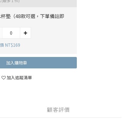
品
(最多 1 件)
水杯墊（48款可選，下單備註即
）
 NT$169
加入購物車
加入追蹤清單
顧客評價