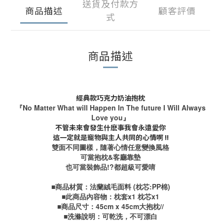
送貨及付款方
商品描述
顧客評價
式
商品描述
經典款巧克力奶油抱枕
『No Matter What will Happen In The future I Will Always
Love you』
不管未來會發生什麽事我會永遠愛你
這一定就是寵物與主人共同的心情啊 !!
雙面不同圖樣，隨著心情任意變換風格
可當抱枕&客廳靠墊
也可當裝飾品!?都超級可愛唷
■商品材質：法蘭絨毛面料 (枕芯:PP棉)
■此商品內容物：枕套x1 枕芯x1
■商品尺寸：45cm x 45cm大抱枕
//
■洗滌說明：可乾洗，不可漂白