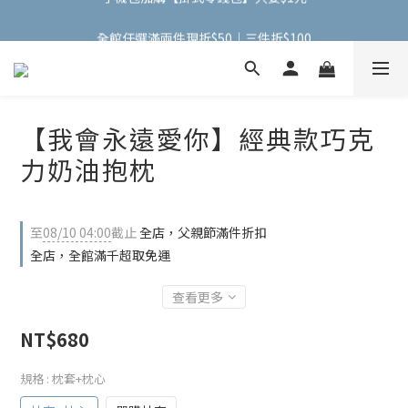
全館任選滿兩件現折$50｜三件折$100
全館任選滿兩件現折$50｜三件折$100
【我會永遠愛你】經典款巧克
力奶油抱枕
至
08/10 04:00
截止
全店，父親節滿件折扣
全店，全館滿千超取免運
查看更多
NT$680
規格
: 枕套+枕心