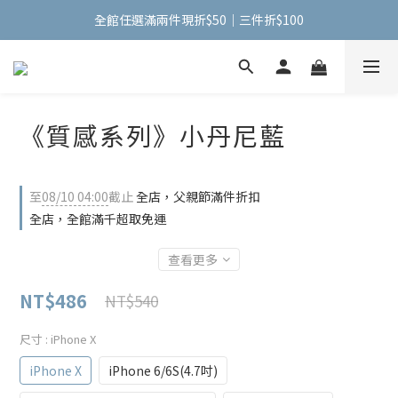
全館任選滿兩件現折$50｜三件折$100
全館任選滿兩件現折$50｜三件折$100
手機包加購【掛式零錢包】只要$1元
全館任選滿兩件現折$50｜三件折$100
《質感系列》小丹尼藍
至
08/10 04:00
截止
全店，父親節滿件折扣
全店，全館滿千超取免運
查看更多
NT$486
NT$540
尺寸
: iPhone X
iPhone X
iPhone 6/6S(4.7吋)