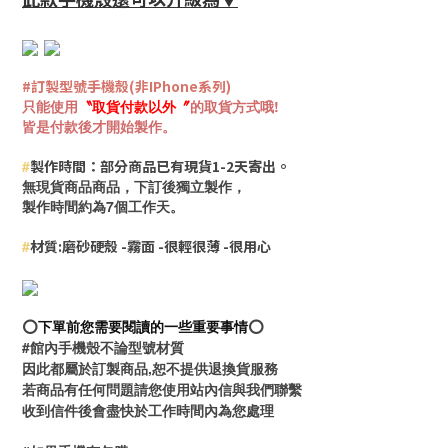
#訂製型號手機殼(非IPhone系列)
只能使用
〝
取貨付款
以外
〞
的取貨方式哦!
皆是付款後才開始製作。
#
製作時間：部分商品已有現貨
1-2天寄出。
無現貨商品商品，下訂後獨立製作，
製作時間約為
7個工作天。
#
材質:磨砂硬殼 -霧面 -很輕很薄 -很用心
⭕️
下單前您需要閱讀的一些重要事情
⭕️
#館內手機殼不論型號材質
因此都屬於訂製商品,恕不提供退換貨服務
若商品有任何問題請您使用站內信與我們聯繫
收到信件後會盡快於工作時間內為您處理