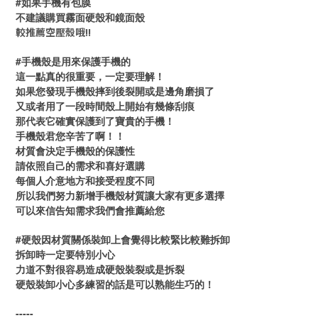
#如果手機有包膜
不建議購買霧面硬殼和鏡面殼
較推薦空壓殼哦!!
#手機殼是用來保護手機的
這一點真的很重要，一定要理解！
如果您發現手機殼摔到後裂開或是邊角磨損了
又或者用了一段時間殼上開始有幾條刮痕
那代表它確實保護到了寶貴的手機！
手機殼君您辛苦了啊！！
材質會決定手機殼的保護性
請依照自己的需求和喜好選購
每個人介意地方和接受程度不同
所以我們努力新增手機殼材質讓大家有更多選擇
可以來信告知需求我們會推薦給您
#硬殼因材質關係裝卸上會覺得比較緊比較難拆卸
拆卸時一定要特別小心
力道不對很容易造成硬殼裝裂或是拆裂
硬殼裝卸小心多練習的話是可以熟能生巧的！
-----