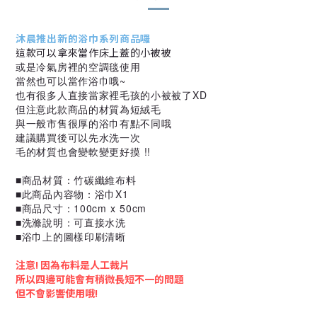
沐晨推出新的浴巾系列商品囉
這款可以拿來當作床上蓋的小被被
或是冷氣房裡的空調毯使用
當然也可以當作浴巾哦~
也有很多人直接當家裡毛孩的小被被了XD
但注意此款商品的材質為短絨毛
與一般市售很厚的浴巾有點不同哦
建議購買後可以先水洗一次
毛的材質也會變軟變更好摸 !!
■商品材質：竹碳纖維布料
■此商品內容物：浴巾X1
■商品尺寸：100cm x 50cm
■洗滌說明：可直接水洗
■
浴巾上的圖樣印刷清晰
注意! 因為布料是人工裁片
所以四邊可能會有稍微長短不一的問題
但不會影響使用哦!