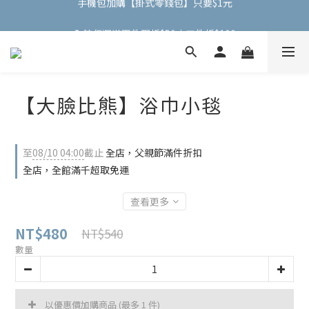
全館任選滿兩件現折$50｜三件折$100
全館任選滿兩件現折$50｜三件折$100
【大臉比熊】浴巾小毯
至
08/10 04:00
截止
全店，父親節滿件折扣
全店，全館滿千超取免運
查看更多
NT$480
NT$540
數量
以優惠價加購商品
(最多 1 件)