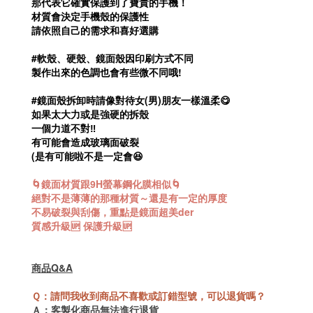
那代表它確實保護到了寶貴的手機！
材質會決定手機殼的保護性
請依照自己的需求和喜好選購
#軟殼、硬殼、鏡面殼因印刷方式不同
製作出來的色調也會有些微不同哦!
#鏡面殼拆卸時請像對待女(男)朋友一樣溫柔😋
如果太大力或是強硬的拆殼
一個力道不對‼️
有可能會造成玻璃面破裂
(是有可能啦不是一定會😆
🌀鏡面材質跟9H螢幕鋼化膜相似🌀
絕對不是薄薄的那種材質～還是有一定的厚度
不易破裂與刮傷，
重點是鏡面超美der
質感升級🆙 保護升級🆙
商品Q&A
Ｑ：請問我收到商品不喜歡或訂錯型號，可以退貨嗎？
Ａ：客製化商品
無法進行退貨