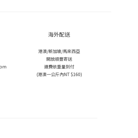
海外配送
港澳/新加坡/馬來西亞
開放順豐寄送
com
運費依重量到付
c
(港澳一公斤內NT $160)