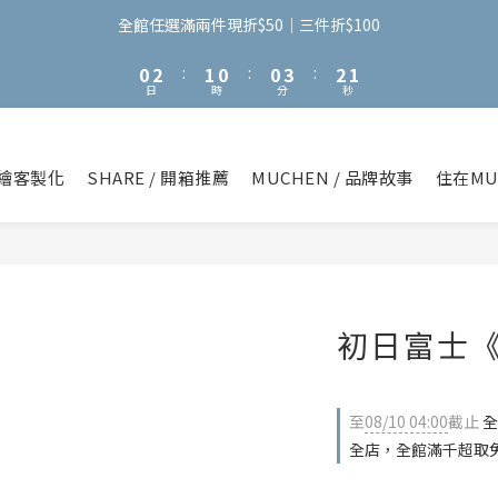
3
5
4
3
3
6
5
4
2
4
3
2
2
5
4
3
全館任選滿兩件現折$50｜三件折$100
1
3
2
1
1
4
3
2
0
2
:
1
0
:
0
3
:
2
1
日
時
分
秒
1
0
2
1
0
0
1
0
0
繪客製化
SHARE / 開箱推薦
MUCHEN / 品牌故事
住在MU
初日富士
至
08/10 04:00
截止
全
全店，全館滿千超取