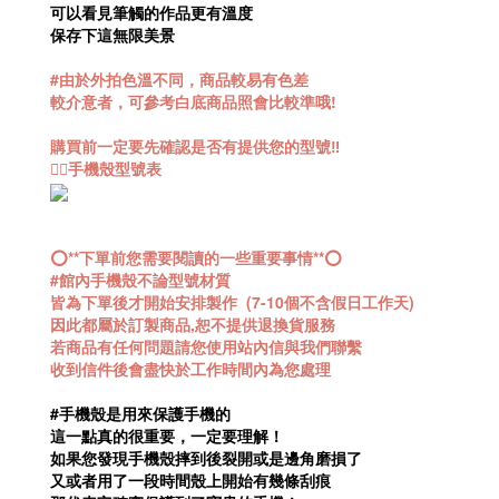
可以看見筆觸的作品更有溫度
保存下這無限美景
#由於外拍色溫不同，商品較易有色差
較介意者，可參考白底商品照會比較準哦!
購買前一定要先確認是否有提供您的型號‼️
👉🏻手機殼型號表
⭕️**下單前您需要閱讀的一些重要事情**⭕️
#館內手機殼不論型號材質
皆為下單後才開始安排製作 (7-10個不含假日工作天)
因此都屬於訂製商品,恕不提供退換貨服務
若商品有任何問題請您使用站內信與我們聯繫
收到信件後會盡快於工作時間內為您處理
#手機殼是用來保護手機的
這一點真的很重要，一定要理解！
如果您發現手機殼摔到後裂開或是邊角磨損了
又或者用了一段時間殼上開始有幾條刮痕