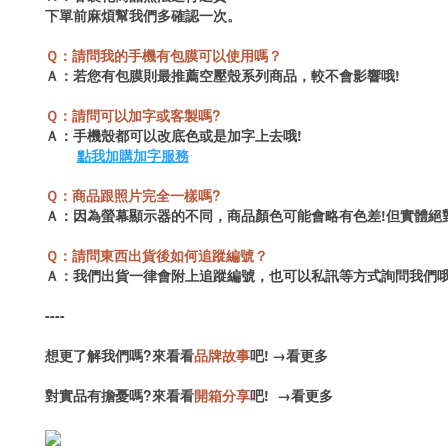
下單前麻煩幫我們多確認一次。
Ｑ：請問我的手機有包膜可以使用嗎？
Ａ：若您有包膜
則最推薦空壓殼系列商品，較不會影響哦!
Ｑ：請問可以加字或客製嗎?
Ａ：手機殼都可以改底色或是加字上去哦!
點我加購加字服務
Ｑ：商品跟照片完全一樣嗎?
Ａ：因為螢幕顯示器的不同，商品顏色可能會略有色差!但實體絕
Ｑ：請問東西出貨後如何追蹤編號？
Ａ：我們出貨一律會附上追蹤編號，也可以私訊等方式詢問我們哦
----
想更了解我們嗎?來看看
品牌故事
吧!
→
看更多
對實品有擔憂嗎?來看看
開箱分享
吧!
→
看更多