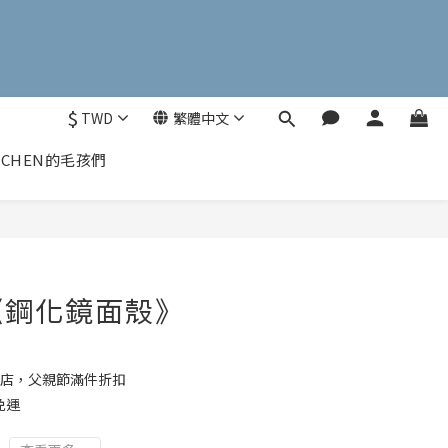
$
TWD
繁體中文
CHEN的毛孩們
《鋼化鏡面殼》
店，父親節滿件折扣
免運