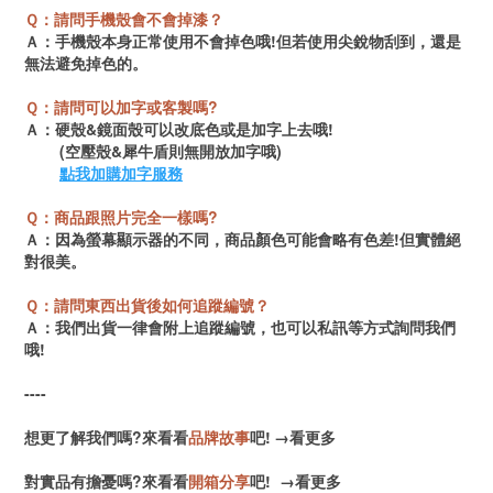
Ｑ：請問手機殼會不會掉漆？
Ａ：手機殼本身正常使用不會掉色哦!但若使用尖銳物刮到，還是
無法避免掉色的。
Ｑ：請問可以加字或客製嗎?
Ａ：硬殼&鏡面殼可以改底色或是加字上去哦!
(空壓殼&犀牛盾則無開放加字哦)
點我加購加字服務
Ｑ：商品跟照片完全一樣嗎?
Ａ：因為螢幕顯示器的不同，商品顏色可能會略有色差!但實體絕
對很美。
Ｑ：請問東西出貨後如何追蹤編號？
Ａ：我們出貨一律會附上追蹤編號，也可以私訊等方式詢問我們
哦!
----
想更了解我們嗎?來看看
品牌故事
吧!
→
看更多
對實品有擔憂嗎?來看看
開箱分享
吧!
→
看更多