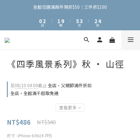
3
5
4
8
6
5
6
2
4
3
7
5
4
全館任選滿兩件現折$50｜三件折$100
5
1
3
2
6
4
3
4
0
2
:
1
9
:
5
3
:
2
日
時
分
秒
3
1
0
8
4
2
1
2
0
7
3
1
0
1
6
2
0
0
5
1
4
0
《四季風景系列》秋 · 山徑
3
2
1
0
至
08/10 04:00
截止
全店，父親節滿件折扣
全店，全館滿千超取免運
查看更多
NT$486
NT$540
尺寸
: iPhone 6/6S(4.7吋)