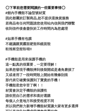
⭕️
下單前您需要閱讀的一些重要事情
⭕️
#館內手機殼不論型號材質
因此都屬於訂製商品,恕不提供退換貨服務
若商品有任何問題請您使用站內信與我們聯繫
收到信件後會盡快於工作時間內為您處理
#如果手機有包膜
不建議購買霧面硬殼和鏡面殼
較推薦空壓殼哦!!
#手機殼是用來保護手機的
這一點真的很重要，一定要理解！
如果您發現手機殼摔到後裂開或是邊角磨損了
又或者用了一段時間殼上開始有幾條刮痕
那代表它確實保護到了寶貴的手機！
手機殼君您辛苦了啊！！
材質會決定手機殼的保護性
請依照自己的需求和喜好選購
每個人介意地方和接受程度不同
所以我們努力新增手機殼材質讓大家有更多選擇