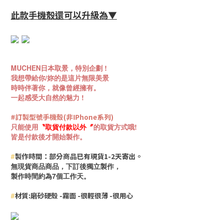
此款手機殼還可以升級為▼
MUCHEN日本取景，特別企劃 !
我想帶給你/妳的是這片無限美景
時時伴著你，就像曾經擁有。
一起感受大自然的魅力 !
#訂製型號手機殼(非IPhone系列)
只能使用
〝
取貨付款
以外
〞
的取貨方式哦!
皆是付款後才開始製作。
#
製作時間：部分商品已有現貨
1-2天寄出。
無現貨商品商品，下訂後獨立製作，
製作時間約為
7個工作天。
#
材質:磨砂硬殼 -霧面 -很輕很薄 -很用心