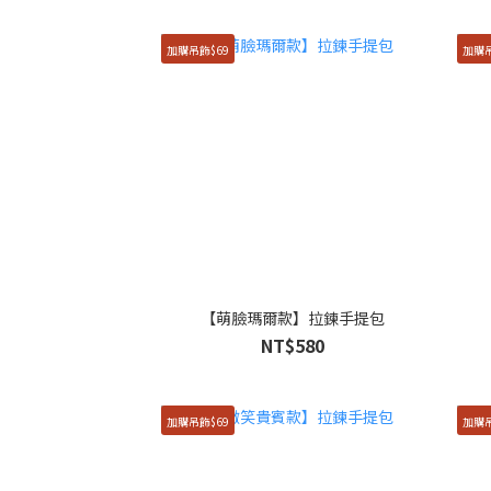
加購吊飾$69
加購吊
【萌臉瑪爾款】拉鍊手提包
NT$580
加購吊飾$69
加購吊