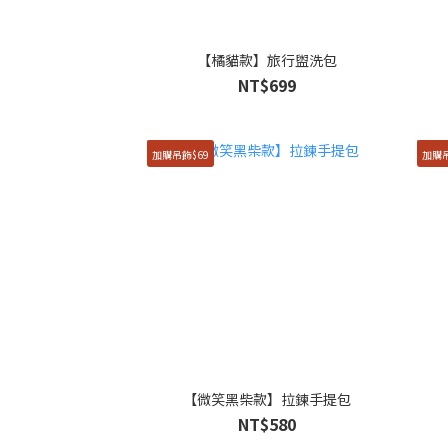
【橘貓款】旅行盥洗包
NT$699
加購吊飾$69
加購吊
【微笑黑柴款】拉鍊手提包
NT$580