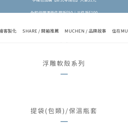
全館任選滿兩件現折$50｜三件折$100
全館任選滿兩件現折$50｜三件折$100
手機包加購【掛式零錢包】只要$1元
繪客製化
SHARE / 開箱推薦
MUCHEN / 品牌故事
住在MU
全館任選滿兩件現折$50｜三件折$100
浮雕軟殼系列
提袋(包類)/保溫瓶套