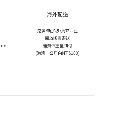
海外配送
港澳/新加坡/馬來西亞
開放順豐寄送
com
運費依重量到付
c
(港澳一公斤內NT $160)