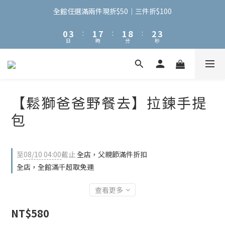
3
6
4
4
5
5
2
5
3
9
3
4
4
全館任選滿兩件現折$50｜三件折$100
1
4
2
8
2
9
3
3
0
3
:
1
7
:
1
8
:
2
2
日
時
分
秒
2
0
6
0
7
1
1
1
5
6
0
0
0
4
5
3
4
2
3
【鬆獅爸爸野餐去】拉鍊手提
1
2
0
1
包
0
至
08/10 04:00
截止
全店，父親節滿件折扣
全店，全館滿千超取免運
查看更多
NT$580