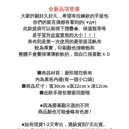
全新品項登場
大家許願好久好久，希望有拉鍊款的手提包
你們的留言偶都有看到的( ♥д♥)
此款提袋可以裝得下摺疊傘、保溫瓶等等
平常外出蠻實用的大小！！！
是
表布則是第一次使用的菱形提花帆布
較為厚實，印刷顏色清晰飽和
整體不會覺得薄薄軟軟的，我自己很喜歡ＸＤ
■商品材質：菱形提花帆布
內為黑色內裡(有一個小口袋)
■商品尺寸：寬30cm x高22cm
x 深12cm
■此款手提包雙面同圖哦
■因為螢幕顯示器的不同
商品顏色可能會略有色差 !
■如有現貨
1-2天寄出，
遇缺貨則7天出貨。