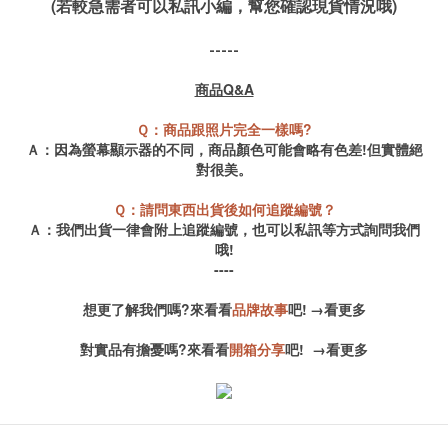
(若較急需者可以私訊小編，幫您確認現貨情況哦)
-----
商品Q&A
Ｑ：商品跟照片完全一樣嗎?
Ａ：因為螢幕顯示器的不同，商品顏色可能會略有色差!但實體絕
對很美。
Ｑ：請問東西出貨後如何追蹤編號？
Ａ：我們出貨一律會附上追蹤編號，也可以私訊等方式詢問我們
哦!
----
想更了解我們嗎?來看看
品牌故事
吧!
→
看更多
對實品有擔憂嗎?來看看
開箱分享
吧!
→
看更多