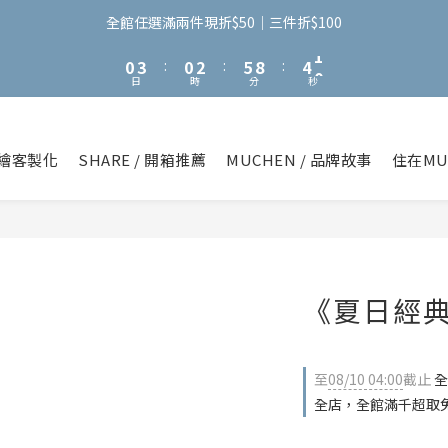
3
6
3
5
8
7
3
2
5
2
4
7
6
2
全館任選滿兩件現折$50｜三件折$100
1
4
1
3
6
9
5
1
0
3
:
0
2
:
5
8
:
4
0
日
時
分
秒
2
1
4
7
3
1
0
3
6
2
0
2
5
1
1
4
0
繪客製化
SHARE / 開箱推薦
MUCHEN / 品牌故事
住在MU
0
3
2
1
0
《夏日經
至
08/10 04:00
截止
全
全店，全館滿千超取