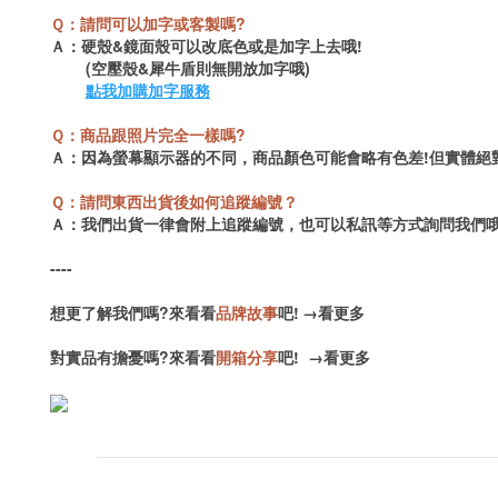
Ｑ：請問可以加字或客製嗎?
Ａ：硬殼&鏡面殼可以改底色或是加字上去哦!
(空壓殼&犀牛盾則無開放加字哦)
點我加購加字服務
Ｑ：商品跟照片完全一樣嗎?
Ａ：因為螢幕顯示器的不同，商品顏色可能會略有色差!但實體絕
Ｑ：請問東西出貨後如何追蹤編號？
Ａ：我們出貨一律會附上追蹤編號，也可以私訊等方式詢問我們哦
----
想更了解我們嗎?來看看
品牌故事
吧!
→
看更多
對實品有擔憂嗎?來看看
開箱分享
吧!
→
看更多