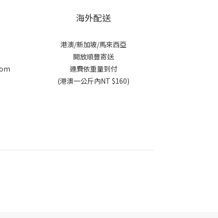
海外配送
港澳/新加坡/馬來西亞
開放順豐寄送
com
運費依重量到付
c
(港澳一公斤內NT $160)