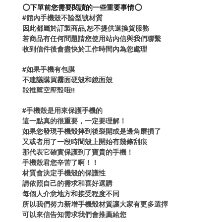
⭕️
下單前您需要閱讀的一些重要事情
⭕️
#館內手機殼不論型號材質
因此都屬於訂製商品,恕不提供退換貨服務
若商品有任何問題請您使用站內信與我們聯繫
收到信件後會盡快於工作時間內為您處理
#如果手機有包膜
不建議購買霧面硬殼和鏡面殼
較推薦空壓殼哦!!
#手機殼是用來保護手機的
這一點真的很重要，一定要理解！
如果您發現手機殼摔到後裂開或是邊角磨損了
又或者用了一段時間殼上開始有幾條刮痕
那代表它確實保護到了寶貴的手機！
手機殼君您辛苦了啊！！
材質會決定手機殼的保護性
請依照自己的需求和喜好選購
每個人介意地方和接受程度不同
所以我們努力新增手機殼材質讓大家有更多選擇
可以來信告知需求我們會推薦給您