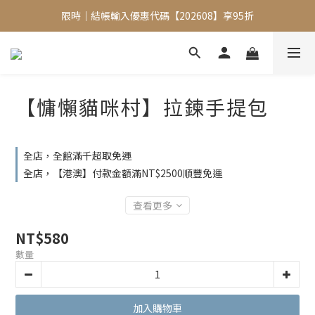
限時｜結帳輸入優惠代碼【202608】享95折
限時｜結帳輸入優惠代碼【202608】享95折
手機包加購【掛式零錢包】只要$1元
限時｜結帳輸入優惠代碼【202608】享95折
【慵懶貓咪村】拉鍊手提包
全店，全館滿千超取免運
全店，【港澳】付款金額滿NT$2500順豐免運
查看更多
NT$580
數量
加入購物車