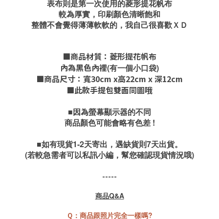
表布則是第一次使用的菱形提花帆布
較為厚實，印刷顏色清晰飽和
整體不會覺得薄薄軟軟的，我自己很喜歡ＸＤ
■商品材質：菱形提花帆布
內為黑色內裡
(有一個小口袋)
■商品尺寸：寬30cm x高22cm
x 深12cm
■此款手提包雙面同圖哦
■因為螢幕顯示器的不同
商品顏色可能會略有色差 !
■如有現貨
1-2天寄出，
遇缺貨則7天出貨。
(若較急需者可以私訊小編，幫您確認現貨情況哦)
-----
商品Q&A
Ｑ：商品跟照片完全一樣嗎?