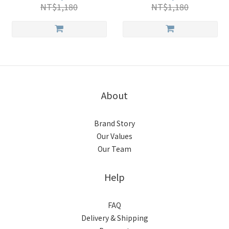
NT$1,180
NT$1,180
About
Brand Story
Our Values
Our Team
Help
FAQ
Delivery & Shipping