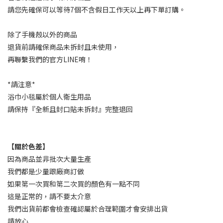
請您先確保可以等待7個不含假日工作天以上再下單訂購。
除了手機殼以外的商品
退貨前請確保商品未拆封且未使用，
再聯繫我們的官方LINE唷！
*請注意*
浴巾小毯屬於個人衛生用品
請保持『全新且封口貼未拆封』完整退回
【關於色差】
因為商品並非批次大量生產
我們都是少量跟廠商訂做
如果第一次買和第二次買的顏色有一點不同
這是正常的，請不要太介意
我們出貨前都會檢查確認屬於合理範圍才會安排出貨
請放心