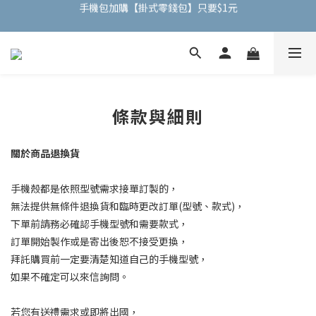
手機包加購【掛式零錢包】只要$1元
全館任選滿兩件現折$50｜三件折$100
全館任選滿兩件現折$50｜三件折$100
條款與細則
關於商品退換貨
手機殼都是依照型號需求接單訂製的，
無法提供無條件退換貨和臨時更改訂單(型號、款式)，
下單前請務必確認手機型號和需要款式，
訂單開始製作或是寄出後恕不接受更換，
拜託購買前一定要清楚知道自己的手機型號，
如果不確定可以來信詢問。
若您有送禮需求或即將出國，