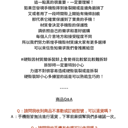
這一點真的很重要，一定要理解！
如果您發現手機殼摔到後裂開或是邊角磨損了
又或者用了一段時間殼上開始有幾條刮痕
那代表它確實保護到了寶貴的手機！
材質會決定手機殼的保護性
請依照自己的需求和喜好選購
每個人介意地方和接受程度不同
所以我們努力新增手機殼材質讓大家有更多選擇
可以來信告知需求我們會推薦給您
#硬殼因材質關係裝卸上會覺得比較緊比較難拆卸
拆卸時一定要特別小心
力道不對很容易造成硬殼裝裂或是拆裂
硬殼裝卸小心多練習的話是可以熟能生巧的！
-----
商品Q&A
Ｑ：請問我收到商品不喜歡或訂錯型號，可以退貨嗎？
Ａ：手機殼皆
無法進行退貨，
下單前麻煩幫我們多確認一次。
Ｑ：請問我的手機有包膜可以使用嗎？