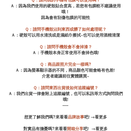
Ａ：因為我們使用的硬殼貼合度高，若您有包膜
較不建議使用
哦！
因為會有刮傷包膜的可能性
Ｑ：請問手機殼沾到東西或髒了如何處理呢？
Ａ：硬殼
可以用水清洗或是濕紙巾擦拭~也可以使用酒精清潔
Ｑ：請問手機殼會不會掉漆？
Ａ：手機殼本身正常使用不會掉色哦!
Ｑ：商品跟照片完全一樣嗎?
Ａ：因為螢幕顯示器的不同，商品顏色可能會略有色差!
介意者建議前往實體購買~
Ｑ：請問東西出貨後如何追蹤編號？
Ａ：我們出貨一律會附上追蹤編號，也可以私訊等方式詢問我們
哦!
----
想更了解我們嗎?來看看
品牌故事
吧!
→
看更多
對實品有擔憂嗎?來看看
開箱分享
吧!
→
看更多