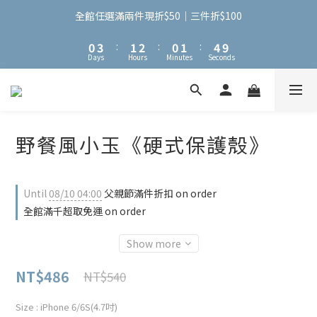
3
6
4
5
3
4
7
2
5
3
4
2
3
6
全館任選滿兩件現折$50｜三件折$100
1
4
2
3
1
2
5
9
0
3
:
1
2
:
0
1
:
4
8
Days
Hours
Minutes
Seconds
2
0
1
0
3
7
1
0
2
6
0
1
5
0
4
3
野餐風小玉《硬式保護殼》
2
1
0
Until
08/10 04:00
父親節滿件折扣 on order
全館滿千超取免運 on order
Show more
NT$486
NT$540
Size
: iPhone 6/6S(4.7吋)