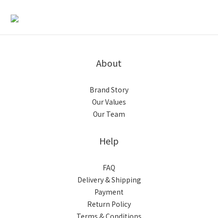
About
Brand Story
Our Values
Our Team
Help
FAQ
Delivery & Shipping
Payment
Return Policy
Terms & Conditions