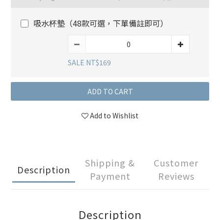
吸水杯墊（48款可選，下單備註即可）
SALE NT$169
ADD TO CART
Add to Wishlist
Shipping &
Customer
Description
Payment
Reviews
Description