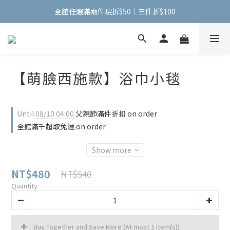
全館任選滿兩件現折$50｜三件折$100
全館任選滿兩件現折$50｜三件折$100
手機包加購【掛式零錢包】只要$1元
全館任選滿兩件現折$50｜三件折$100
【萌臉西施款】浴巾小毯
Until
08/10 04:00
父親節滿件折扣 on order
全館滿千超取免運 on order
Show more
NT$480
NT$540
Quantity
Buy Together and Save More
(At most 1 item(s))