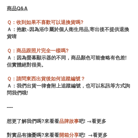
商品Q&A
Ｑ：收到如果不喜歡可以退換貨嗎?
Ａ：抱歉~因為浴巾屬於個人衛生用品,寄出後不提供退換
貨唷
Ｑ：商品跟照片完全一樣嗎?
Ａ：因為螢幕顯示器的不同，商品顏色可能會略有色差!
但實體絕對很美。
Ｑ：請問東西出貨後如何追蹤編號？
Ａ：我們出貨一律會附上追蹤編號，也可以私訊等方式詢
問我們哦!
----
想更了解我們嗎?來看看
品牌故事
吧!
→
看更多
對實品有擔憂嗎?來看看
開箱分享
吧!
→
看更多