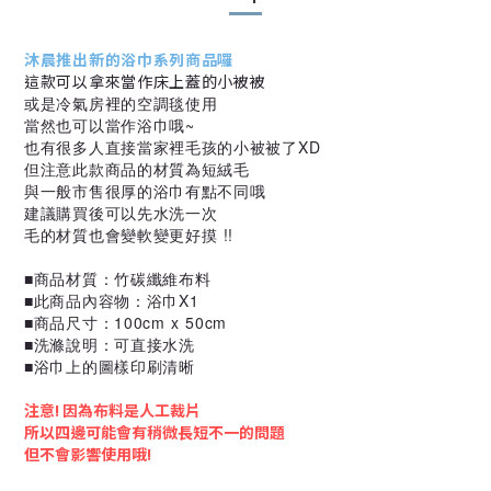
沐晨推出新的浴巾系列商品囉
這款可以拿來當作床上蓋的小被被
或是冷氣房裡的空調毯使用
當然也可以當作浴巾哦~
也有很多人直接當家裡毛孩的小被被了XD
但注意此款商品的材質為短絨毛
與一般市售很厚的浴巾有點不同哦
建議購買後可以先水洗一次
毛的材質也會變軟變更好摸 !!
■商品材質：竹碳纖維布料
■此商品內容物：浴巾X1
■商品尺寸：100cm x 50cm
■洗滌說明：可直接水洗
■
浴巾上的圖樣印刷清晰
注意! 因為布料是人工裁片
所以四邊可能會有稍微長短不一的問題
但不會影響使用哦!