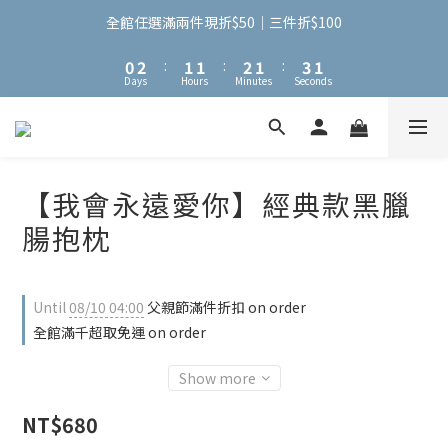
3
5
4
4
5
4
6
4
2
4
3
3
4
3
5
3
全館任選滿兩件現折$50｜三件折$100
1
3
2
2
3
2
4
2
0
2
:
1
1
:
2
1
:
3
1
Days
Hours
Minutes
Seconds
1
0
0
1
0
2
0
0
0
1
0
【我會永遠愛你】經典款黑臘
腸抱枕
Until
08/10 04:00
父親節滿件折扣 on order
全館滿千超取免運 on order
Show more
NT$680