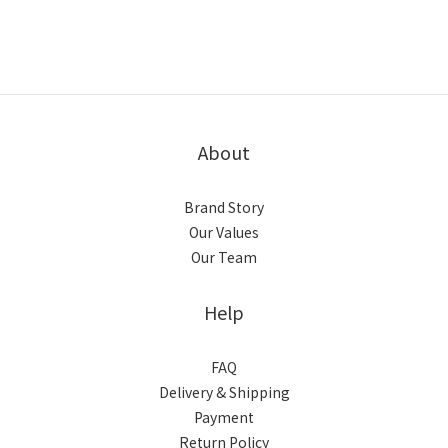
About
Brand Story
Our Values
Our Team
Help
FAQ
Delivery & Shipping
Payment
Return Policy