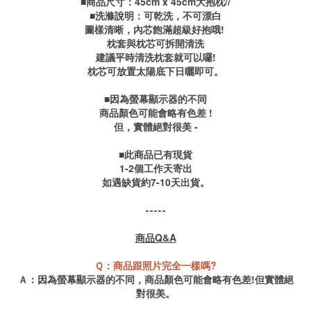
■商品尺寸：45cm x 45cm大抱枕
//
■洗滌說明：可乾洗，不可漂白
圖樣清晰，內芯飽滿超級好抱哦!
枕套與枕芯可拆開清洗
建議平時清洗枕套就可以囉!
枕芯可放置太陽底下日曬即可。
■因為螢幕顯示器的不同
商品顏色可能會略有色差 !
但，實體絕對很美 -
■此商品已有現貨
1-2個工作天寄出
如遇缺貨約7-10天出貨。
-----
商品Q&A
Ｑ：商品跟照片完全一樣嗎?
Ａ：因為螢幕顯示器的不同，商品顏色可能會略有色差!但實體絕
對很美。