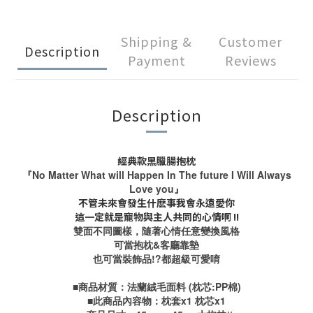
Shipping &
Customer
Description
Payment
Reviews
Description
經典款黑臘腸抱枕
『No Matter What will Happen In The future I Will Always
Love you』
不管未來會發生什麽事我會永遠愛你
這一定就是寵物與主人共同的心情啊 !!
雙面不同圖樣，隨著心情任意變換風格
可當抱枕&客廳靠墊
也可當裝飾品!?都超級可愛唷
■商品材質：法蘭絨毛面料 (枕芯:PP棉)
■此商品內容物：枕套x1 枕芯x1