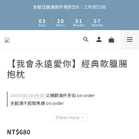
3
6
5
3
3
4
8
9
2
5
4
2
2
3
7
8
全館任選滿兩件現折$50｜三件折$100
1
4
3
1
1
2
6
7
0
3
:
2
0
:
0
1
:
5
6
Days
Hours
Minutes
Seconds
2
1
0
4
5
1
0
3
4
0
2
3
1
2
0
1
【我會永遠愛你】經典款臘腸
0
抱枕
Until
08/10 04:00
父親節滿件折扣 on order
全館滿千超取免運 on order
Show more
NT$680