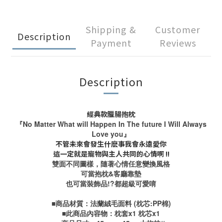
Shipping &
Customer
Description
Payment
Reviews
Description
經典款臘腸抱枕
『No Matter What will Happen In The future I Will Always
Love you』
不管未來會發生什麽事我會永遠愛你
這一定就是寵物與主人共同的心情啊 !!
雙面不同圖樣，隨著心情任意變換風格
可當抱枕&客廳靠墊
也可當裝飾品!?都超級可愛唷
■商品材質：法蘭絨毛面料 (枕芯:PP棉)
■此商品內容物：枕套x1 枕芯x1