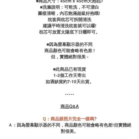
■商品尺寸：45cm x 45cm大抱枕
//
■洗滌說明：可乾洗，不可漂白
圖樣清晰，內芯飽滿超級好抱哦!
枕套與枕芯可拆開清洗
建議平時清洗枕套就可以囉!
枕芯可放置太陽底下日曬即可。
■因為螢幕顯示器的不同
商品顏色可能會略有色差 !
但，實體絕對很美 -
■此商品已有現貨
1-2個工作天寄出
如遇缺貨約7-10天出貨。
-----
商品Q&A
Ｑ：商品跟照片完全一樣嗎?
Ａ：因為螢幕顯示器的不同，商品顏色可能會略有色差!但實體絕
對很美。