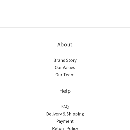
About
Brand Story
Our Values
Our Team
Help
FAQ
Delivery & Shipping
Payment
Return Policy