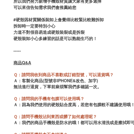
所以我們努力新增手機殼材質讓大家有更多選擇
可以來信告知需求我們會推薦給您
#硬殼因材質關係裝卸上會覺得比較緊比較難拆卸
拆卸時一定要特別小心
力道不對很容易造成硬殼裝裂或是拆裂
硬殼裝卸小心多練習的話是可以熟能生巧的！
-----
商品Q&A
Ｑ：請問我收到商品不喜歡或訂錯型號，可以退貨嗎？
Ａ：客製化商品(型號非IPHONE&改色、加字)
無法進行退貨，
下單前麻煩幫我們多確認一次。
Ｑ：請問我的手機有包膜可以使用嗎？
Ａ：因為我們使用的硬殼貼合度高，若您有包膜
較不建議使用哦
Ｑ：請問手機殼沾到東西或髒了如何處理呢？
Ａ：我們的商品手機殼是防水的哦！都可以用水清洗或是擦拭即