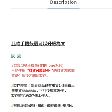
Description
此款手機殼還可以升級為▼
#訂製型號手機殼(非IPhone系列)
只能使用
〝
取貨付款
以外
〞
的取貨方式哦!
皆是付款後才開始製作。
#
製作時間：部分商品已有現貨
1-2天寄出。
無現貨商品商品，下訂後獨立製作，
製作時間約為
7個工作天。
#
材質:磨砂硬殼 -霧面 -很輕很薄 -很用心