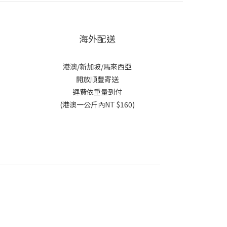
海外配送
港澳/新加坡/馬來西亞
開放順豐寄送
運費依重量到付
(港澳一公斤內NT $160)