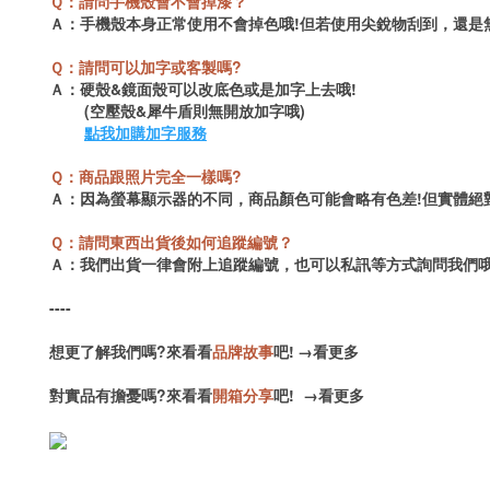
Ｑ：請問手機殼會不會掉漆？
Ａ：手機殼本身正常使用不會掉色哦!但若使用尖銳物刮到，還是
Ｑ：請問可以加字或客製嗎?
Ａ：硬殼&鏡面殼可以改底色或是加字上去哦!
(空壓殼&犀牛盾則無開放加字哦)
點我加購加字服務
Ｑ：商品跟照片完全一樣嗎?
Ａ：因為螢幕顯示器的不同，商品顏色可能會略有色差!但實體絕
Ｑ：請問東西出貨後如何追蹤編號？
Ａ：我們出貨一律會附上追蹤編號，也可以私訊等方式詢問我們哦
----
想更了解我們嗎?來看看
品牌故事
吧!
→
看更多
對實品有擔憂嗎?來看看
開箱分享
吧!
→
看更多