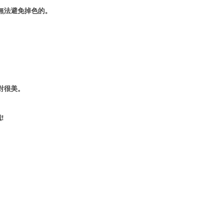
無法避免掉色的。
對很美。
!