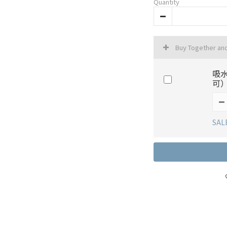
Quantity
Buy Together an
吸
可
SAL