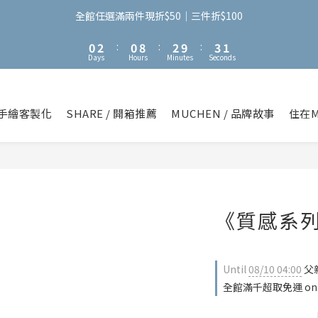
3
5
3
5
6
3
2
4
2
4
5
2
全館任選滿兩件現折$50｜三件折$100
1
3
1
9
3
4
1
0
2
:
0
8
:
2
9
:
3
0
Days
Hours
Minutes
Seconds
1
7
1
8
2
0
6
0
7
1
5
6
0
4
5
手繪客製化
SHARE / 開箱推薦
MUCHEN / 品牌故事
住在M
3
4
2
3
1
2
0
1
0
《質感系
Until
08/10 04:00
父親
全館滿千超取免運 on o