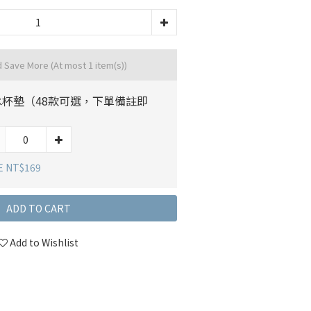
d Save More
(At most 1 item(s))
水杯墊（48款可選，下單備註即
）
E NT$169
ADD TO CART
Add to Wishlist