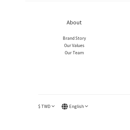
About
Brand Story
Our Values
Our Team
$
TWD
English