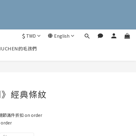
$
TWD
English
UCHEN的毛孩們
列》經典條紋
節滿件折扣 on order
rder