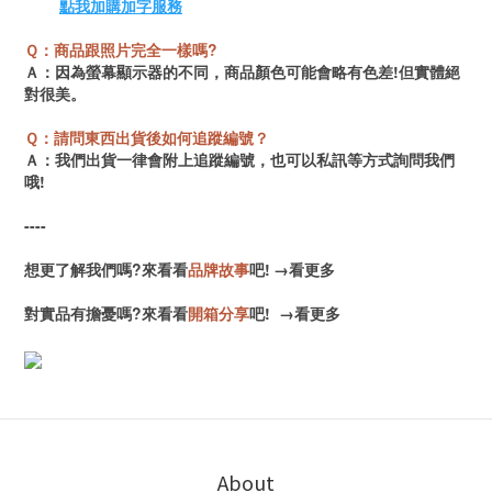
點我加購加字服務
Ｑ：商品跟照片完全一樣嗎?
Ａ：因為螢幕顯示器的不同，商品顏色可能會略有色差!但實體絕
對很美。
Ｑ：請問東西出貨後如何追蹤編號？
Ａ：我們出貨一律會附上追蹤編號，也可以私訊等方式詢問我們
哦!
----
想更了解我們嗎?來看看
品牌故事
吧!
→
看更多
對實品有擔憂嗎?來看看
開箱分享
吧!
→
看更多
About