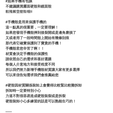
#如果手機有包膜
不建議購買霧面硬殼和鏡面殼
較推薦空壓殼哦!!
#手機殼是用來保護手機的
這一點真的很重要，一定要理解！
如果您發現手機殼摔到後裂開或是邊角磨損了
又或者用了一段時間殼上開始有幾條刮痕
那代表它確實保護到了寶貴的手機！
手機殼君您辛苦了啊！！
材質會決定手機殼的保護性
請依照自己的需求和喜好選購
每個人介意地方和接受程度不同
所以我們努力新增手機殼材質讓大家有更多選擇
可以來信告知需求我們會推薦給您
#硬殼因材質關係裝卸上會覺得比較緊比較難拆卸
拆卸時一定要特別小心
力道不對很容易造成硬殼裝裂或是拆裂
硬殼裝卸小心多練習的話是可以熟能生巧的！
-----