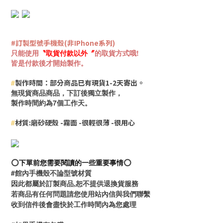
#訂製型號手機殼(非IPhone系列)
只能使用
〝
取貨付款
以外
〞
的取貨方式哦!
皆是付款後才開始製作。
#
製作時間：部分商品已有現貨
1-2天寄出。
無現貨商品商品，下訂後獨立製作，
製作時間約為
7個工作天。
#
材質:磨砂硬殼 -霧面 -很輕很薄 -很用心
⭕️
下單前您需要閱讀的一些重要事情
⭕️
#館內手機殼不論型號材質
因此都屬於訂製商品,恕不提供退換貨服務
若商品有任何問題請您使用站內信與我們聯繫
收到信件後會盡快於工作時間內為您處理