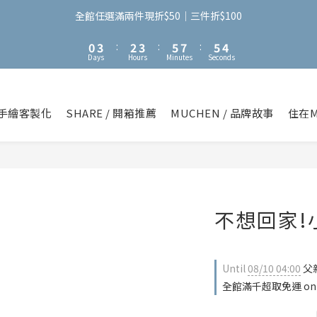
3
6
5
6
8
8
6
2
5
4
5
7
9
7
5
全館任選滿兩件現折$50｜三件折$100
1
4
3
4
6
8
6
4
0
3
:
2
3
:
5
7
:
5
3
Days
Hours
Minutes
Seconds
2
1
2
4
6
4
2
1
0
1
3
5
3
1
0
0
2
4
2
0
1
3
1
手繪客製化
SHARE / 開箱推薦
MUCHEN / 品牌故事
住在M
0
2
0
1
0
不想回家!
Until
08/10 04:00
父親
全館滿千超取免運 on o