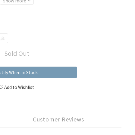
Show more
枕套
Sold Out
tify When in Stock
Add to Wishlist
Customer Reviews