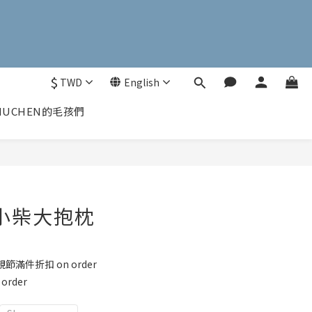
$
TWD
English
UCHEN的毛孩們
小柴大抱枕
節滿件折扣 on order
rder