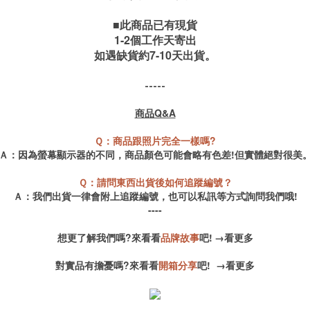
■此商品已有現貨
1-2個工作天寄出
如遇缺貨約7-10天出貨。
-----
商品Q&A
Ｑ：商品跟照片完全一樣嗎?
Ａ：因為螢幕顯示器的不同，商品顏色可能會略有色差!但實體絕對很美
Ｑ：請問東西出貨後如何追蹤編號？
Ａ：我們出貨一律會附上追蹤編號，也可以私訊等方式詢問我們哦!
----
想更了解我們嗎?來看看
品牌故事
吧!
→
看更多
對實品有擔憂嗎?來看看
開箱分享
吧!
→
看更多