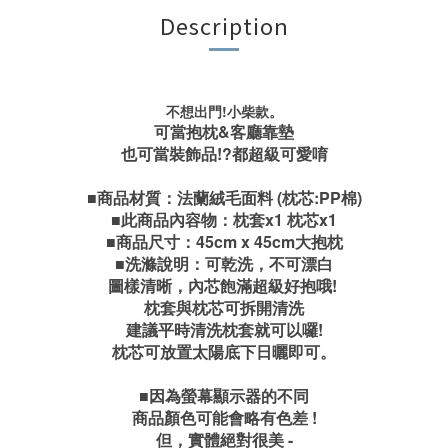
Description
不想出門!小柴款
。
可當抱枕&客廳靠墊
也可當裝飾品!?都超級可愛唷
■商品材質：法蘭絨毛面料 (枕芯:PP棉)
■此商品內容物：枕套x1 枕芯x1
■商品尺寸：45cm x 45cm大抱枕
■洗滌說明：可乾洗，不可漂白
圖樣清晰，內芯飽滿超級好抱哦!
枕套與枕芯可拆開清洗
建議平時清洗枕套就可以囉!
枕芯可放置太陽底下日曬即可。
■因為螢幕顯示器的不同
商品顏色可能會略有色差 !
但，實體絕對很美 -