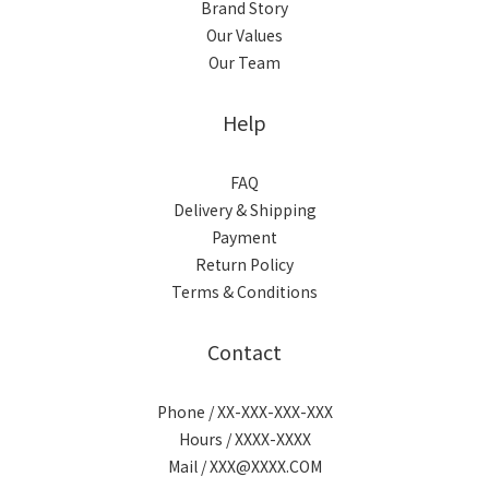
Brand Story
Our Values
Our Team
Help
FAQ
Delivery & Shipping
Payment
Return Policy
Terms & Conditions
Contact
Phone / XX-XXX-XXX-XXX
Hours / XXXX-XXXX
Mail / XXX@XXXX.COM