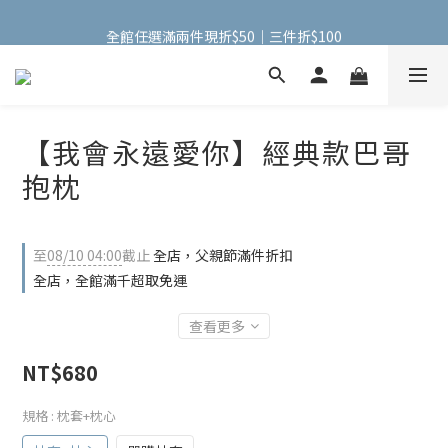
全館任選滿兩件現折$50｜三件折$100
全館任選滿兩件現折$50｜三件折$100
手機包加購【掛式零錢包】只要$1元
全館任選滿兩件現折$50｜三件折$100
【我會永遠愛你】經典款巴哥
抱枕
至
08/10 04:00
截止
全店，父親節滿件折扣
全店，全館滿千超取免運
查看更多
NT$680
規格
: 枕套+枕心