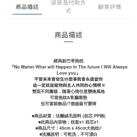
送貨及付款方
商品描述
顧客評價
式
商品描述
經典款巴哥抱枕
『No Matter What will Happen In The future I Will Always
Love you』
不管未來會發生什麽事我會永遠愛你
這一定就是寵物與主人共同的心情啊 !!
雙面不同圖樣，隨著心情任意變換風格
可當抱枕&客廳靠墊
也可當裝飾品!?都超級可愛唷
■商品材質：法蘭絨毛面料 (枕芯:PP棉)
■此商品內容物：枕套x1 枕芯x1
■商品尺寸：45cm x 45cm大抱枕
//
■洗滌說明：可乾洗，不可漂白