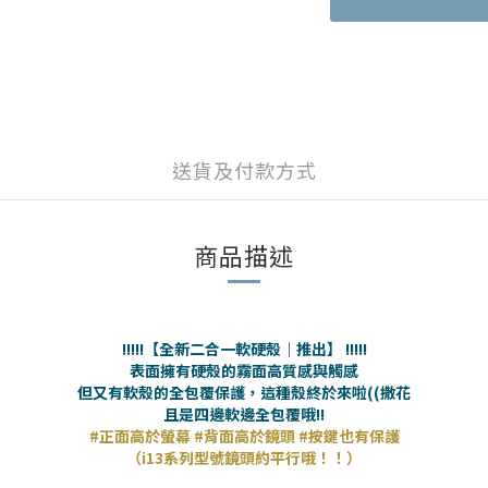
送貨及付款方式
商品描述
!!!!!
【全新二合一軟硬殼｜推出】
!!!!!
表面擁有硬殼的霧面高質感與觸感
但又有軟殼的全包覆保護，這種殼終於來啦((
撒
花
且是四邊軟邊全包覆哦!!
#正面高於螢幕 #背面高於鏡頭 #按鍵也有保護
（i13系列型號鏡頭約平行哦！！）