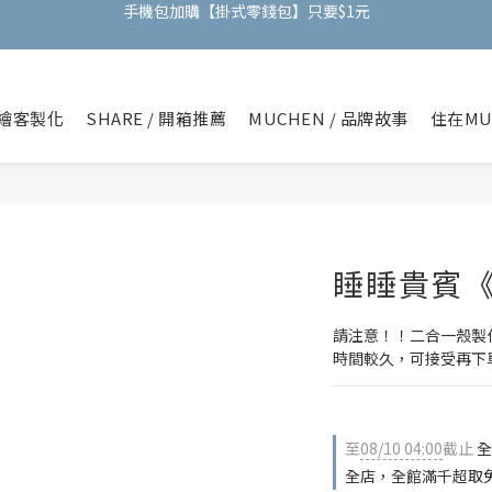
全館任選滿兩件現折$50｜三件折$100
全館任選滿兩件現折$50｜三件折$100
手機包加購【掛式零錢包】只要$1元
繪客製化
SHARE / 開箱推薦
MUCHEN / 品牌故事
住在MU
全館任選滿兩件現折$50｜三件折$100
睡睡貴賓
請注意！！二合一殼製作
時間較久，可接受再下
至
08/10 04:00
截止
全
全店，全館滿千超取