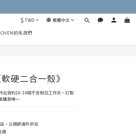
$
TWD
繁體中文
CHEN的毛孩們
《軟硬二合一殼》
出貨約10-14個不含假日工作天，訂製
單購買唷～
店，父親節滿件折扣
免運