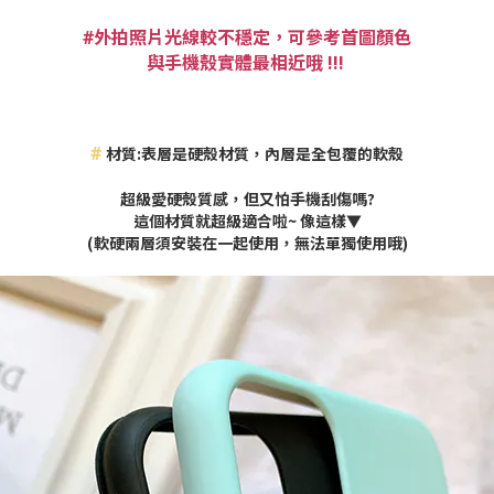
外拍照片光線較不穩定，可參考首圖顏色
#
與手機殼實體最相近哦 !!!
#
材質:表層是硬殼材質，內層是全包覆的軟殼
超級愛硬殼質感，但又怕手機刮傷嗎?
這個材質就超級適合啦~
像這樣▼
(軟硬兩層須安裝在一起使用，無法單獨使用哦)