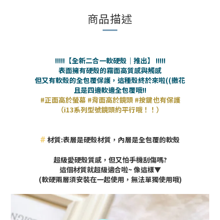
商品描述
!!!!!
【全新二合一軟硬殼｜推出】
!!!!!
表面擁有硬殼的霧面高質感與觸感
但又有軟殼的全包覆保護，這種殼終於來啦((
撒
花
且是四邊軟邊全包覆哦!!
#正面高於螢幕 #背面高於鏡頭 #按鍵也有保護
（i13系列型號鏡頭約平行哦！！）
#
材質:表層是硬殼材質，內層是全包覆的軟殼
超級愛硬殼質感，但又怕手機刮傷嗎?
這個材質就超級適合啦~
像這樣▼
(軟硬兩層須安裝在一起使用，無法單獨使用哦)