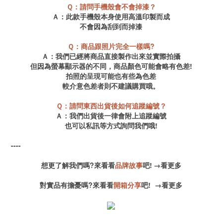
Ｑ：請問手機殼會不會掉漆？
Ａ：此款手機殼本身使用高溫印製而成
不會因為刮到而掉漆
Ｑ：商品跟照片完全一樣嗎?
Ａ：
我們已經將商品直接製作出來並實際拍攝
但因為螢幕顯示器的不同，商品顏色可能會略有色差!
拍照的呈現可能也有些為色差
較介意色差者則不建議購買哦。
Ｑ：請問東西出貨後如何追蹤編號？
Ａ：我們出貨後一律會附上追蹤編號
也可以私訊等方式詢問我們哦!
----
想更了解我們嗎?來看看
品牌故事
吧!
→
看更多
對實品有擔憂嗎?來看看
開箱分享
吧!
→
看更多