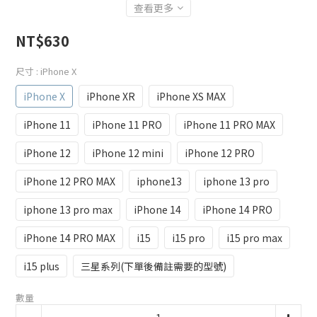
查看更多
NT$630
尺寸
: iPhone X
iPhone X
iPhone XR
iPhone XS MAX
iPhone 11
iPhone 11 PRO
iPhone 11 PRO MAX
iPhone 12
iPhone 12 mini
iPhone 12 PRO
iPhone 12 PRO MAX
iphone13
iphone 13 pro
iphone 13 pro max
iPhone 14
iPhone 14 PRO
iPhone 14 PRO MAX
i15
i15 pro
i15 pro max
i15 plus
三星系列(下單後備註需要的型號)
數量