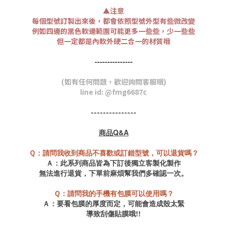
▲注意
每個型號訂製出來後，都會依照型號外型有些微改變
例如四邊的黑色軟邊範圍可能更多一些些，少一些些
但一定都是內軟外硬二合一的材質哦
-----
-----
-----
(如有任何問題，歡迎詢問客服哦)
line id: @fmg6687c
---------------
商品Q&A
Ｑ：請問我收到商品不喜歡或訂錯型號，可以退貨嗎？
Ａ：
此系列商品皆為
下訂後獨立客製化製作
無法進行退貨，
下單前麻煩幫我們多確認一次
。
Ｑ：請問我的手機有包膜可以使用嗎？
Ａ：要看包膜的厚度而定，可能會造成殼太緊
導致刮傷貼膜哦!!