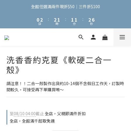
3
5
5
4
4
4
5
8
2
4
4
3
3
3
4
7
全館任選滿兩件現折$50｜三件折$100
1
3
3
2
2
2
3
6
0
2
:
2
1
:
1
1
:
2
5
日
時
分
秒
1
1
0
0
0
1
4
0
0
0
3
2
1
0
洗香香約克夏《軟硬二合一
殼》
請注意！！二合一殼製作出貨約10-14個不含假日工作天，訂製時
間較久，可接受再下單購買唷～
至
08/10 04:00
截止
全店，父親節滿件折扣
全店，全館滿千超取免運