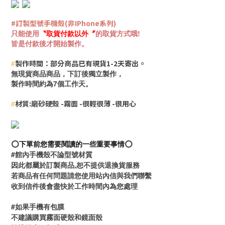
#訂製型號手機殼(非IPhone系列)
只能使用
〝
取貨付款
以外
〞
的取貨方式哦!
皆是付款後才開始製作。
#
製作時間：部分商品已有現貨
1-2天寄出。
無現貨商品商品，下訂後獨立製作，
製作時間約為
7個工作天。
#
材質:磨砂硬殼 -霧面 -很輕很薄 -很用心
⭕️
下單前您需要閱讀的一些重要事情
⭕️
#館內手機殼不論型號材質
因此都屬於訂製商品,恕不提供退換貨服務
若商品有任何問題請您使用站內信與我們聯繫
收到信件後會盡快於工作時間內為您處理
#如果手機有包膜
不建議購買霧面硬殼和鏡面殼