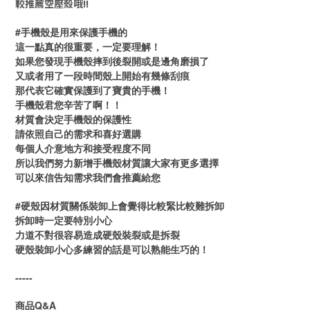
較推薦空壓殼哦!!
#手機殼是用來保護手機的
這一點真的很重要，一定要理解！
如果您發現手機殼摔到後裂開或是邊角磨損了
又或者用了一段時間殼上開始有幾條刮痕
那代表它確實保護到了寶貴的手機！
手機殼君您辛苦了啊！！
材質會決定手機殼的保護性
請依照自己的需求和喜好選購
每個人介意地方和接受程度不同
所以我們努力新增手機殼材質讓大家有更多選擇
可以來信告知需求我們會推薦給您
#硬殼因材質關係裝卸上會覺得比較緊比較難拆卸
拆卸時一定要特別小心
力道不對很容易造成硬殼裝裂或是拆裂
硬殼裝卸小心多練習的話是可以熟能生巧的！
-----
商品Q&A