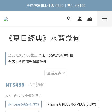
全館任選滿兩件現折$50｜三件折$100
全館任選滿兩件現折$50｜三件折$100
手機包加購【掛式零錢包】只要$1元
全館任選滿兩件現折$50｜三件折$100
《夏日經典》水藍幾何
至
08/10 04:00
截止
全店，父親節滿件折扣
全店，全館滿千超取免運
查看更多
NT$486
NT$540
尺寸
: iPhone 6/6S(4.7吋)
iPhone 6/6S(4.7吋)
iPhone 6 PLUS/6S PLUS(5.5吋)