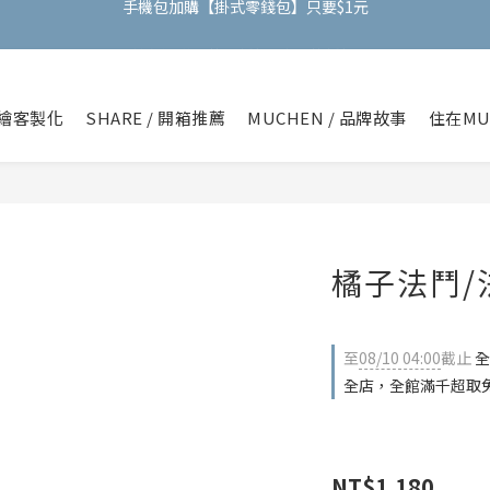
全館任選滿兩件現折$50｜三件折$100
全館任選滿兩件現折$50｜三件折$100
繪客製化
SHARE / 開箱推薦
MUCHEN / 品牌故事
住在MU
橘子法鬥/
至
08/10 04:00
截止
全
全店，全館滿千超取
NT$1,180