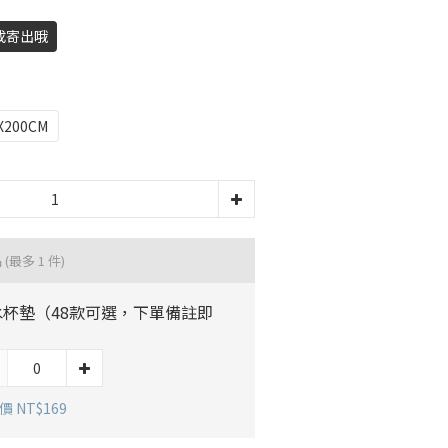
成寄出哦
X200CM
品
(最多 1 件)
水杯墊（48款可選，下單備註即
）
 NT$169