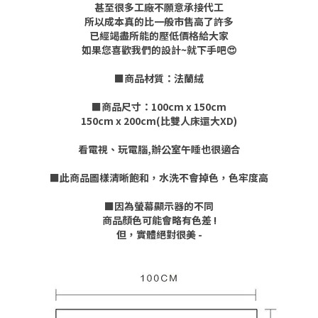
甚至很多工廠不願意承接代工
所以成本真的比一般市售高了許多
已經竭盡所能的壓低價格給大家
如果您喜歡我們的設計~就下手吧😍
■商品材質：法蘭絨
■商品尺寸：100cm x 150cm
150cm x 200cm(比雙人床還大XD)
看電視、玩電腦,辦公室午睡也很適合
■此商品圖樣清晰飽和，水洗不會掉色，色牢度高
■因為螢幕顯示器的不同
商品顏色可能會略有色差 !
但，實體絕對很美 -