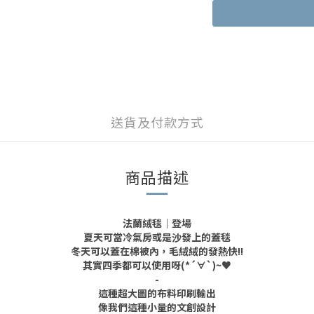
送貨及付款方式
商品描述
法蘭絨毯｜登場
夏天可當冷氣房或是沙發上的蓋毯
冬天可以蓋在棉被內，毛絨絨的發熱快!!
其實四季都可以使用呀
(*´∀`)~♥
-
這種超大圖的布料印刷輸出
像我們這種小量的文創設計