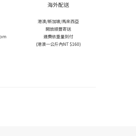
海外配送
港澳/新加坡/馬來西亞
開放順豐寄送
com
運費依重量到付
c
(港澳一公斤內NT $160)