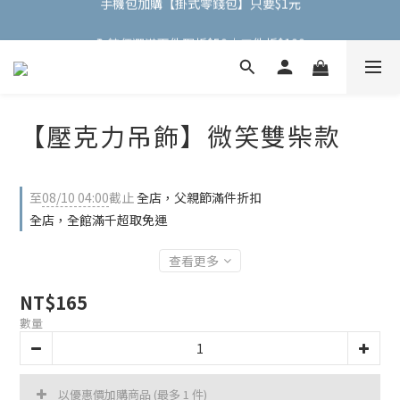
全館任選滿兩件現折$50｜三件折$100
全館任選滿兩件現折$50｜三件折$100
【壓克力吊飾】微笑雙柴款
至
08/10 04:00
截止
全店，父親節滿件折扣
全店，全館滿千超取免運
查看更多
NT$165
數量
以優惠價加購商品
(最多 1 件)