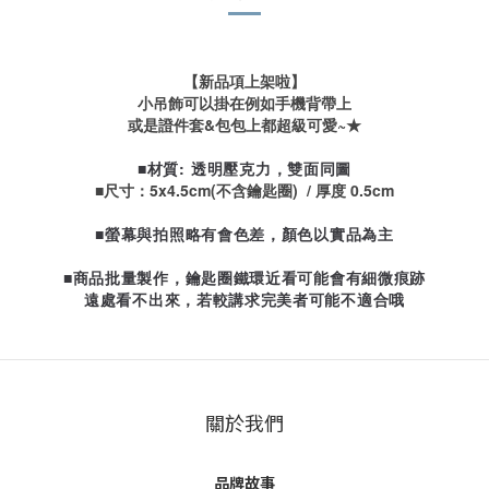
【新品項上架啦】
小吊飾可以掛在例如手機背帶上
或是證件套&包包上都超級可愛~★
■材質: 透明壓克力，
雙面同圖
■尺寸：
5
x4.5
cm(不含鑰匙圈)
/ 厚度 0.5cm
■螢幕與拍照略有會色差，顏色以實品為主
■商品批量製作，鑰匙圈鐵環近看可能會有細微痕跡
遠處看不出來，若較講求完美者可能不適合哦
關於我們
品牌故事